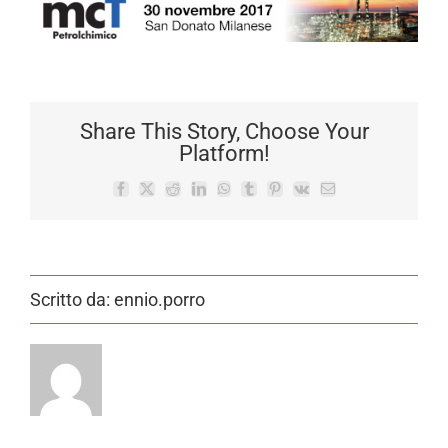
Share This Story, Choose Your
Platform!
Facebook
X
Reddit
LinkedIn
WhatsApp
Tumblr
Pinterest
Vk
Email
Scritto da:
ennio.porro