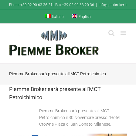
Salta
Phone +39.02.90.63.36.21 | Fax +39.02.90.63.20.36
|
info@pmbroker.it
al
contenuto
Italiano
English
Piemme Broker sarà presente all’MCT Petrolchimico
Piemme Broker sarà presente all’MCT
Petrolchimico
Piemme Broker sarà presente all’MCT
Petrolchimico il 30 Novembre presso l’Hotel
Crowne Plaza di San Donato Milanese.