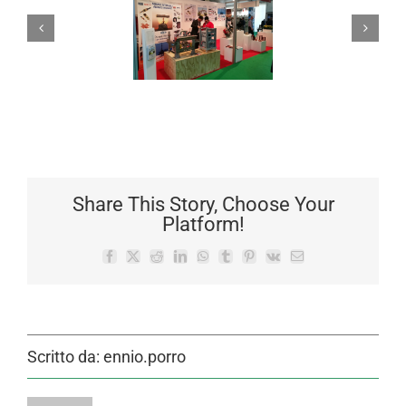
Share This Story, Choose Your
Platform!
Facebook
X
Reddit
LinkedIn
WhatsApp
Tumblr
Pinterest
Vk
Email
Scritto da:
ennio.porro