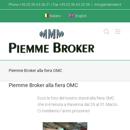
Salta
Phone +39.02.90.63.36.21 | Fax +39.02.90.63.20.36
|
info@pmbroker.it
al
contenuto
Italiano
English
Piemme Broker alla fiera OMC
Piemme Broker alla fiera OMC
Ecco le foto del nostro stand alla fiera OMC
che si è tenuta a Ravenna dal 29 al 31 Marzo.
Ci rivediamo l’anno prossimo!