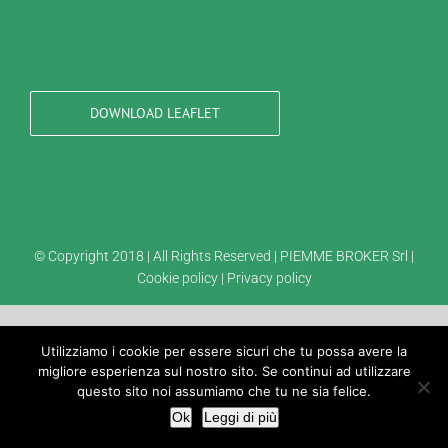
DOWNLOAD LEAFLET
© Copyright 2018 | All Rights Reserved | PIEMME BROKER Srl |
Cookie policy
|
Privacy policy
Utilizziamo i cookie per essere sicuri che tu possa avere la
migliore esperienza sul nostro sito. Se continui ad utilizzare
questo sito noi assumiamo che tu ne sia felice.
Ok
Leggi di più