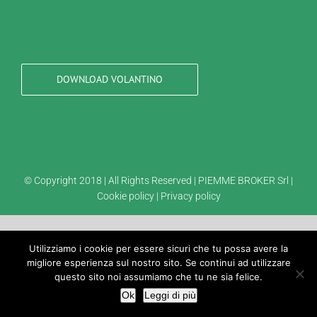
DOWNLOAD VOLANTINO
© Copyright 2018 | All Rights Reserved | PIEMME BROKER Srl |
Cookie policy
|
Privacy policy
Utilizziamo i cookie per essere sicuri che tu possa avere la
migliore esperienza sul nostro sito. Se continui ad utilizzare
questo sito noi assumiamo che tu ne sia felice.
Ok
Leggi di più