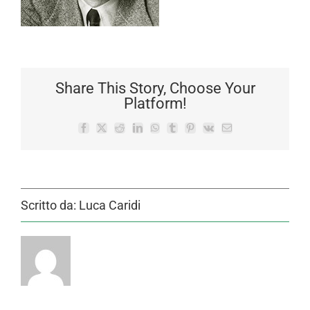
Share This Story, Choose Your
Platform!
Facebook
X
Reddit
LinkedIn
WhatsApp
Tumblr
Pinterest
Vk
Email
Scritto da:
Luca Caridi